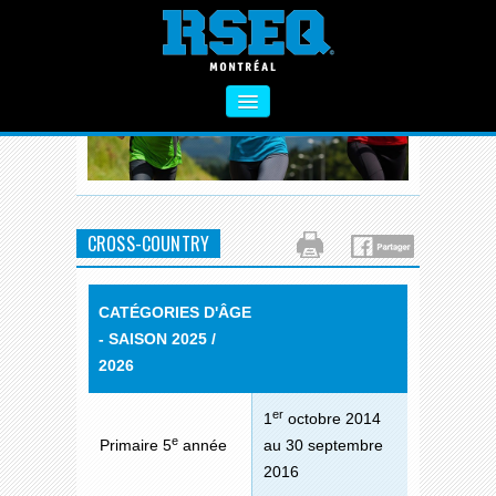
À PROPOS
SECTEUR PRIMAIRE
SECTEUR SECONDAIRE
CROSS-COUNTRY
VIE SAINE
CATÉGORIES D'ÂGE
FORMATIONS
- SAISON 2025 /
ACTIVITÉS COMPLÉMENTAIRES
2026
NOUS CONTACTER
er
1
octobre 2014
e
Primaire 5
année
au 30 septembre
2016