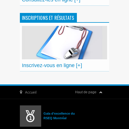
INSCRIPTIONS ET RÉSULTATS
Inscrivez-vous en ligne [+]
Accueil
Haut de page
Gala d’excellence du
RSEQ Montréal