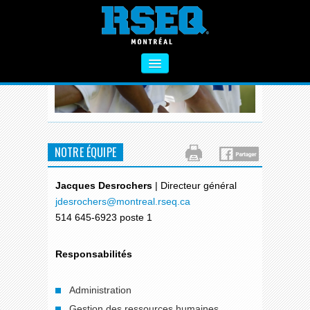
À PROPOS
SECTEUR PRIMAIRE
SECTEUR SECONDAIRE
NOTRE ÉQUIPE
VIE SAINE
Jacques Desrochers
| Directeur général
FORMATIONS
jdesrochers
@montreal.rseq.ca
514 645-6923 poste 1
ACTIVITÉS COMPLÉMENTAIRES
NOUS CONTACTER
Responsabilités
Administration
Gestion des ressources humaines