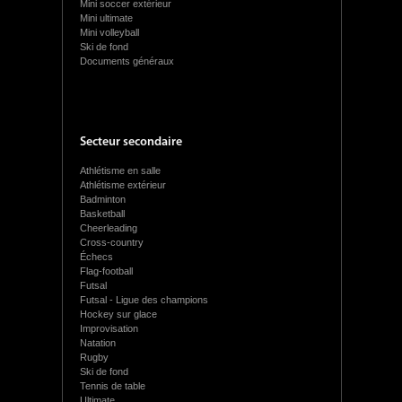
Mini soccer extérieur
Mini ultimate
Mini volleyball
Ski de fond
Documents généraux
Secteur secondaire
Athlétisme en salle
Athlétisme extérieur
Badminton
Basketball
Cheerleading
Cross-country
Échecs
Flag-football
Futsal
Futsal - Ligue des champions
Hockey sur glace
Improvisation
Natation
Rugby
Ski de fond
Tennis de table
Ultimate