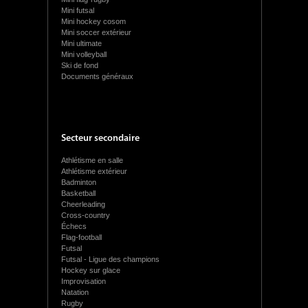
Mini futsal
Mini hockey cosom
Mini soccer extérieur
Mini ultimate
Mini volleyball
Ski de fond
Documents généraux
Secteur secondaire
Athlétisme en salle
Athlétisme extérieur
Badminton
Basketball
Cheerleading
Cross-country
Échecs
Flag-football
Futsal
Futsal - Ligue des champions
Hockey sur glace
Improvisation
Natation
Rugby