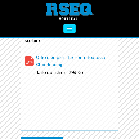
OFFRES D'EMPLOI
L'école secondaire Henri-Bourassa est à la
recherche d'un(e) entraîneur(e) de
cheerlading pour la prochaine année
À PROPOS
scolaire.
SECTEUR PRIMAIRE
Offre d'emploi - ÉS Henri-Bourassa -
SECTEUR SECONDAIRE
Cheerleading
Taille du fichier : 299 Ko
VIE SAINE
FORMATIONS
ACTIVITÉS COMPLÉMENTAIRES
NOUS CONTACTER