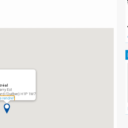
réal
arry Est
ard,(Québec) H1P 1W7
 rendre?