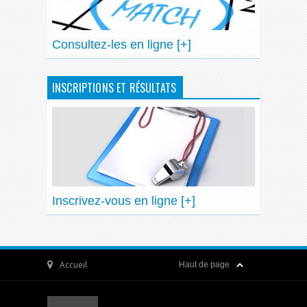
Consultez-les en ligne [+]
INSCRIPTIONS ET RÉSULTATS
Inscrivez-vous en ligne [+]
Accueil
Haut de page