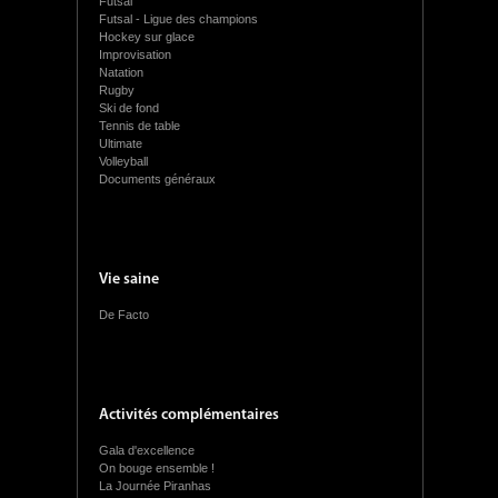
Futsal
Futsal - Ligue des champions
Hockey sur glace
Improvisation
Natation
Rugby
Ski de fond
Tennis de table
Ultimate
Volleyball
Documents généraux
Vie saine
De Facto
Activités complémentaires
Gala d'excellence
On bouge ensemble !
La Journée Piranhas