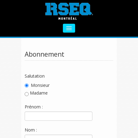
DEMANDE D'ABONNEMENT AU BULLETIN
Les champs précédés d'un astérisque (
*
)
sont obligatoires.
À PROPOS
SECTEUR PRIMAIRE
Abonnement
SECTEUR SECONDAIRE
VIE SAINE
Salutation
Monsieur
FORMATIONS
Madame
ACTIVITÉS COMPLÉMENTAIRES
Prénom :
NOUS CONTACTER
Nom :