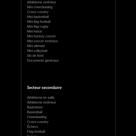
Athlétisme extérieur
Mini cheerleading
Cross-country
Mini basketball
Mini flag-football
Mini flag-rugby
Mini futsal
Mini hockey cosom
Mini soccer extérieur
Mini ultimate
Mini volleyball
Ski de fond
Documents généraux
Secteur secondaire
Athlétisme en salle
Athlétisme extérieur
Badminton
Basketball
Cheerleading
Cross-country
Échecs
Flag-football