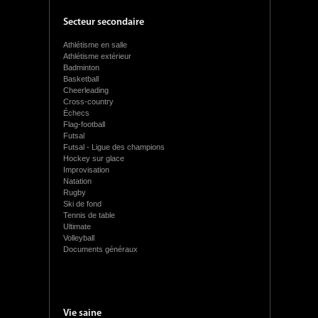
Secteur secondaire
Athlétisme en salle
Athlétisme extérieur
Badminton
Basketball
Cheerleading
Cross-country
Échecs
Flag-football
Futsal
Futsal - Ligue des champions
Hockey sur glace
Improvisation
Natation
Rugby
Ski de fond
Tennis de table
Ultimate
Volleyball
Documents généraux
Vie saine