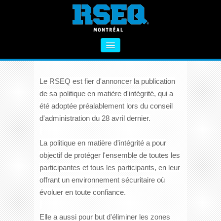
NOUVELLE POLITIQUE EN MATIÈRE D'INTÉGRITÉ
Publiée le 17 juin 2021 par Marie-Claude
Miousse
À PROPOS
Le RSEQ est fier d'annoncer la publication
SECTEUR PRIMAIRE
de sa politique en matière d'intégrité, qui a
SECTEUR SECONDAIRE
été adoptée préalablement lors du conseil
d'administration du 28 avril dernier.
VIE SAINE
FORMATIONS
La politique en matière d'intégrité a pour
objectif de protéger l'ensemble de toutes les
ACTIVITÉS COMPLÉMENTAIRES
participantes et tous les participants, en leur
offrant un environnement sécuritaire où
NOUS CONTACTER
évoluer en toute confiance.
Elle a aussi pour but d'éliminer les zones