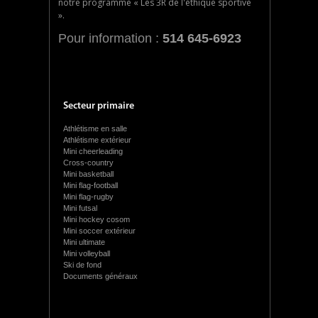
notre programme « Les 3R de l'éthique sportive
».
Pour information :
514 645-6923
Secteur primaire
Athlétisme en salle
Athlétisme extérieur
Mini cheerleading
Cross-country
Mini basketball
Mini flag-football
Mini flag-rugby
Mini futsal
Mini hockey cosom
Mini soccer extérieur
Mini ultimate
Mini volleyball
Ski de fond
Documents généraux