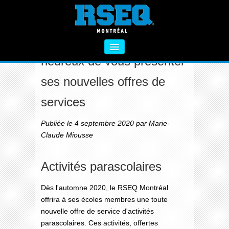
NOUVEAUTÉS AU RSEQ MTL
Le RSEQ Montréal est
heureux de vous présenter
À PROPOS
ses nouvelles offres de
SECTEUR PRIMAIRE
services
SECTEUR SECONDAIRE
Publiée le 4 septembre 2020 par Marie-
VIE SAINE
Claude Miousse
FORMATIONS
Activités parascolaires
ACTIVITÉS COMPLÉMENTAIRES
NOUS CONTACTER
Dès l'automne 2020, le RSEQ Montréal
offrira à ses écoles membres une toute
nouvelle offre de service d'activités
parascolaires. Ces activités, offertes