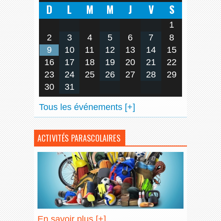
D
L
M
M
J
V
S
1
2
3
4
5
6
7
8
9
10
11
12
13
14
15
16
17
18
19
20
21
22
23
24
25
26
27
28
29
30
31
Tous les événements [+]
ACTIVITÉS PARASCOLAIRES
En savoir plus [+]