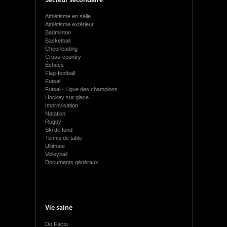
Secteur secondaire
Athlétisme en salle
Athlétisme extérieur
Badminton
Basketball
Cheerleading
Cross-country
Échecs
Flag-football
Futsal
Futsal - Ligue des champions
Hockey sur glace
Improvisation
Natation
Rugby
Ski de fond
Tennis de table
Ultimate
Volleyball
Documents généraux
Vie saine
De Facto