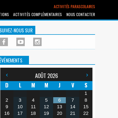
ACTIVITÉS PARASCOLAIRES
TIONS
ACTIVITÉS COMPLÉMENTAIRES
NOUS CONTACTER
SUIVEZ-NOUS SUR
ÉVÉNEMENTS
AOÛT
2026
D
L
M
M
J
V
S
1
2
3
4
5
6
7
8
9
10
11
12
13
14
15
16
17
18
19
20
21
22