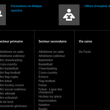
Formations en éthique
Offres d’emplois 
sportive
ecteur primaire
Secteur secondaire
Vie saine
thlétisme en salle
Athlétisme en salle
De Facto
thlétisme extérieur
Athlétisme extérieur
ini cheerleading
Badminton
ross-country
Basketball
ini basketball
Cheerleading
ini flag-football
Cross-country
ini flag-rugby
Échecs
ini futsal
Flag-football
ini hockey cosom
Futsal
ini soccer extérieur
Futsal - Ligue des
champions
ini ultimate
Hockey sur glace
ini volleyball
Improvisation
ki de fond
Natation
ocuments généraux
Rugby