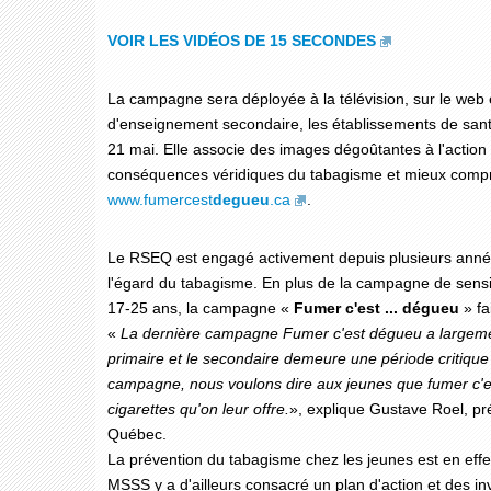
VOIR LES VIDÉOS DE 15 SECONDES
La campagne sera déployée à la télévision, sur le web 
d'enseignement secondaire, les établissements de santé
21 mai. Elle associe des images dégoûtantes à l'action
conséquences véridiques du tabagisme et mieux compre
www.fumercest
degueu
.ca
.
Le RSEQ est engagé activement depuis plusieurs années 
l'égard du tabagisme. En plus de la campagne de sensibi
17-25 ans, la campagne «
Fumer c'est ... dégueu
» fa
«
La dernière campagne Fumer c'est dégueu a largement 
primaire et le secondaire demeure une période critique 
campagne, nous voulons dire aux jeunes que fumer c'est 
cigarettes qu'on leur offre.
», explique Gustave Roel, pr
Québec.
La prévention du tabagisme chez les jeunes est en ef
MSSS y a d'ailleurs consacré un plan d'action et des i