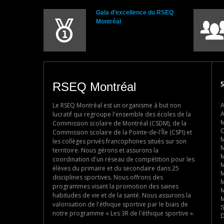
Gala d’excellence du RSEQ
Montréal
RSEQ Montréal
S
Le RSEQ Montréal est un organisme à but non
A
lucratif qui regroupe l'ensemble des écoles de la
A
Commission scolaire de Montréal (CSDM), de la
M
C
Commission scolaire de la Pointe-de-l'Île (CSPI) et
M
les collèges privés francophones situés sur son
M
territoire. Nous gérons et assurons la
M
coordination d'un réseau de compétition pour les
M
élèves du primaire et du secondaire dans 25
M
disciplines sportives. Nous offrons des
M
programmes visant la promotion des saines
M
habitudes de vie et de la santé. Nous assurons la
M
valorisation de l'éthique sportive par le biais de
S
notre programme « Les 3R de l'éthique sportive ».
D