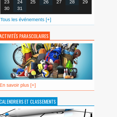
23
24
25
26
27
28
29
30
31
Tous les événements [+]
ACTIVITÉS PARASCOLAIRES
En savoir plus [+]
CALENDRIERS ET CLASSEMENTS