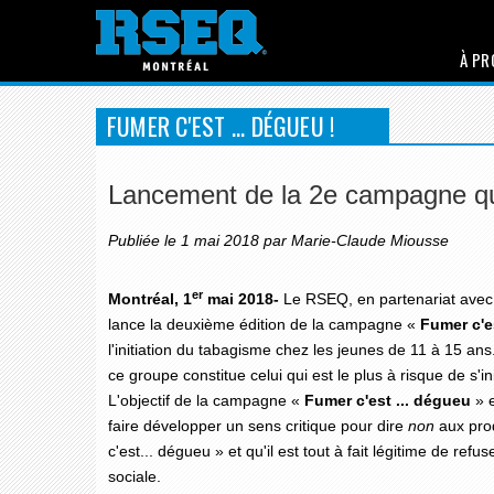
À PR
FUMER C'EST ... DÉGUEU !
Lancement de la 2e campagne q
Publiée le 1 mai 2018 par Marie-Claude Miousse
er
Montréal, 1
mai 2018-
Le RSEQ, en partenariat avec 
lance la deuxième édition de la campagne «
Fumer c'es
l'initiation du tabagisme chez les jeunes de 11 à 15 an
ce groupe constitue celui qui est le plus à risque de s'in
L'objectif de la campagne «
Fumer c'est ... dégueu
» e
faire développer un sens critique pour dire
non
aux prod
c'est... dégueu » et qu'il est tout à fait légitime de ref
sociale.