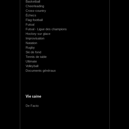
Basketball
Cheerleading
Cross-country
Échecs
Flag-football
Futsal
Futsal - Ligue des champions
Hockey sur glace
Improvisation
Natation
Rugby
Ski de fond
Tennis de table
Ultimate
Volleyball
Documents généraux
Vie saine
De Facto