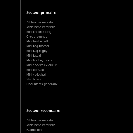
Secteur primaire
Athlétisme en salle
Athlétisme extérieur
Mini cheerleading
Cross-country
Mini basketball
Mini flag-football
Mini flag-rugby
Mini futsal
Mini hockey cosom
Mini soccer extérieur
Mini ultimate
Mini volleyball
Ski de fond
Documents généraux
Secteur secondaire
Athlétisme en salle
Athlétisme extérieur
Badminton