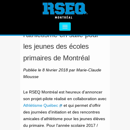
INITIATION À L'ATHLÉTISME
Projet-pilote d'initiation à
l'athlétisme en salle pour
À PROPOS
les jeunes des écoles
SECTEUR PRIMAIRE
primaires de Montréal
SECTEUR SECONDAIRE
Publiée le 8 février 2018 par Marie-Claude
VIE SAINE
Miousse
FORMATIONS
Le RSEQ Montréal est heureux d'annoncer
ACTIVITÉS COMPLÉMENTAIRES
son projet-pilote réalisé en collaboration avec
Athlétisme Québec
et qui permet d'offrir
NOUS CONTACTER
des journées d'initiation et des rencontres
amicales d'athlétisme pour les jeunes élèves
du primaire. Pour l'année scolaire 2017 /