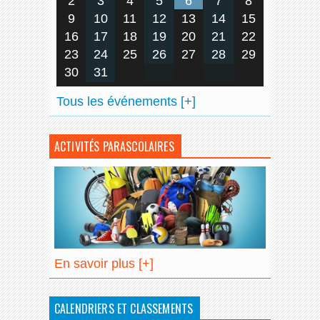
2
3
4
5
6
7
8
9
10
11
12
13
14
15
16
17
18
19
20
21
22
23
24
25
26
27
28
29
30
31
Tous les événements [+]
ACTIVITÉS PARASCOLAIRES
En savoir plus [+]
CALENDRIERS ET CLASSEMENTS