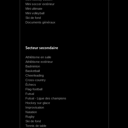
Mini soccer extérieur
Mini ultimate
Mini volleyball
Ski de fond
Documents généraux
Secteur secondaire
Athlétisme en salle
Athlétisme extérieur
Badminton
Basketball
Cheerleading
Cross-country
Échecs
Flag-football
Futsal
Futsal - Ligue des champions
Hockey sur glace
Improvisation
Natation
Rugby
Ski de fond
Tennis de table