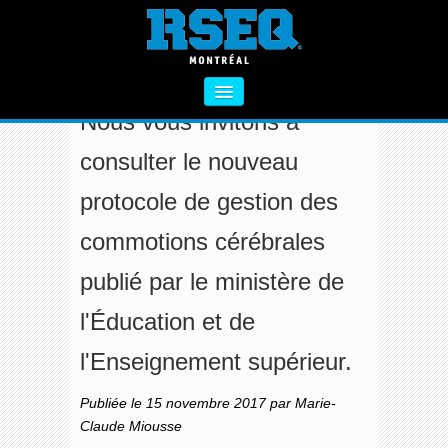
PROTOCOLE DE GESTION DES COMMOTIONS
CÉRÉBRALES
Nous vous invitons à
À PROPOS
consulter le nouveau
SECTEUR PRIMAIRE
protocole de gestion des
SECTEUR SECONDAIRE
commotions cérébrales
VIE SAINE
publié par le ministère de
FORMATIONS
l'Éducation et de
ACTIVITÉS COMPLÉMENTAIRES
l'Enseignement supérieur.
NOUS CONTACTER
Publiée le 15 novembre 2017 par Marie-
Claude Miousse