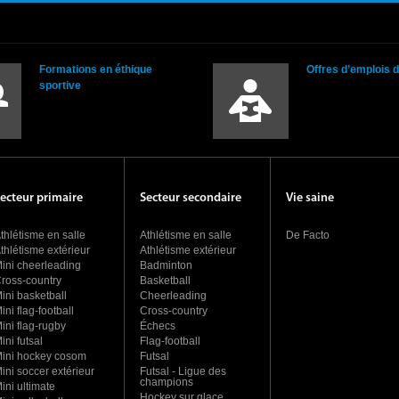
Formations en éthique
Offres d’emplois 
sportive
ecteur primaire
Secteur secondaire
Vie saine
thlétisme en salle
Athlétisme en salle
De Facto
thlétisme extérieur
Athlétisme extérieur
ini cheerleading
Badminton
ross-country
Basketball
ini basketball
Cheerleading
ini flag-football
Cross-country
ini flag-rugby
Échecs
ini futsal
Flag-football
ini hockey cosom
Futsal
ini soccer extérieur
Futsal - Ligue des
champions
ini ultimate
Hockey sur glace