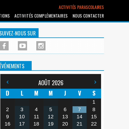
ACTIVITÉS PARASCOLAIRES
TIONS
ACTIVITÉS COMPLÉMENTAIRES
NOUS CONTACTER
SUIVEZ-NOUS SUR
ÉVÉNEMENTS
AOÛT
2026
D
L
M
M
J
V
S
1
2
3
4
5
6
7
8
9
10
11
12
13
14
15
16
17
18
19
20
21
22