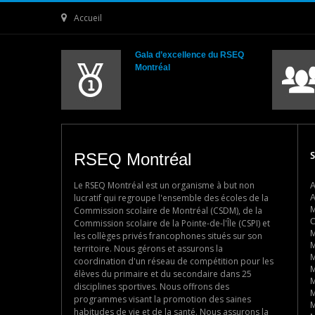
Accueil
Gala d’excellence du RSEQ
Montréal
RSEQ Montréal
S
Le RSEQ Montréal est un organisme à but non
A
lucratif qui regroupe l'ensemble des écoles de la
A
Commission scolaire de Montréal (CSDM), de la
M
C
Commission scolaire de la Pointe-de-l'Île (CSPI) et
M
les collèges privés francophones situés sur son
M
territoire. Nous gérons et assurons la
M
coordination d'un réseau de compétition pour les
M
élèves du primaire et du secondaire dans 25
M
disciplines sportives. Nous offrons des
M
programmes visant la promotion des saines
M
habitudes de vie et de la santé. Nous assurons la