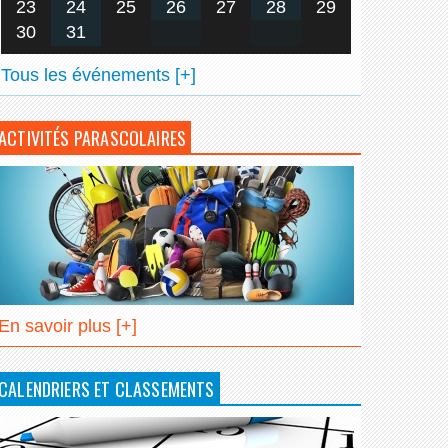
23
24
25
26
27
28
29
30
31
Tous les événements [+]
ACTIVITÉS PARASCOLAIRES
En savoir plus [+]
CALENDRIERS ET CLASSEMENTS