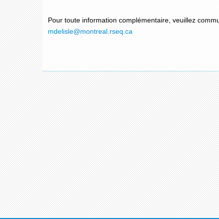
Pour toute information complémentaire, veuillez comm
mdelisle
@montreal.rseq.ca