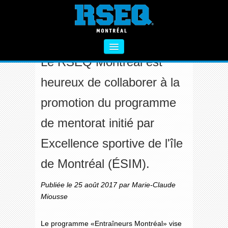
PROGRAMME DE MENTORAT POUR LES
ENTRAÎNEURS
Le RSEQ Montréal est
À PROPOS
heureux de collaborer à la
SECTEUR PRIMAIRE
promotion du programme
SECTEUR SECONDAIRE
de mentorat initié par
VIE SAINE
Excellence sportive de l'île
FORMATIONS
de Montréal (ÉSIM).
ACTIVITÉS COMPLÉMENTAIRES
Publiée le 25 août 2017 par Marie-Claude
NOUS CONTACTER
Miousse
Le programme «Entraîneurs Montréal» vise