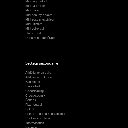
Mini flag-football
Mini flag-rugby
Mini futsal
Mini hockey cosom
Mini soccer extérieur
Mini ultimate
Mini volleyball
Ski de fond
Documents généraux
Secteur secondaire
Athlétisme en salle
Athlétisme extérieur
Badminton
Basketball
Cheerleading
Cross-country
Échecs
Flag-football
Futsal
Futsal - Ligue des champions
Hockey sur glace
Improvisation
Natation