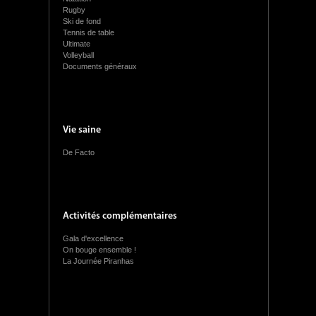
Rugby
Ski de fond
Tennis de table
Ultimate
Volleyball
Documents généraux
Vie saine
De Facto
Activités complémentaires
Gala d'excellence
On bouge ensemble !
La Journée Piranhas