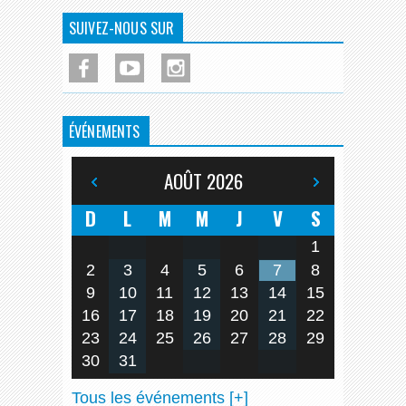
SUIVEZ-NOUS SUR
ÉVÉNEMENTS
AOÛT
2026
D
L
M
M
J
V
S
1
2
3
4
5
6
7
8
9
10
11
12
13
14
15
16
17
18
19
20
21
22
23
24
25
26
27
28
29
30
31
Tous les événements [+]