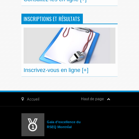
INSCRIPTIONS ET RÉSULTATS
Inscrivez-vous en ligne [+]
Accueil
Haut de page
Gala d’excellence du
RSEQ Montréal