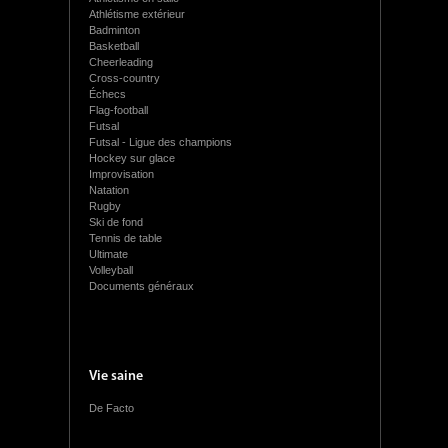
Athlétisme extérieur
Badminton
Basketball
Cheerleading
Cross-country
Échecs
Flag-football
Futsal
Futsal - Ligue des champions
Hockey sur glace
Improvisation
Natation
Rugby
Ski de fond
Tennis de table
Ultimate
Volleyball
Documents généraux
Vie saine
De Facto