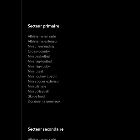
Secteur primaire
Athlétisme en salle
Athlétisme extérieur
Mini cheerleading
Cross-country
Mini basketball
Mini flag-football
Mini flag-rugby
Mini futsal
Mini hockey cosom
Mini soccer extérieur
Mini ultimate
Mini volleyball
Ski de fond
Documents généraux
Secteur secondaire
Athlétisme en salle