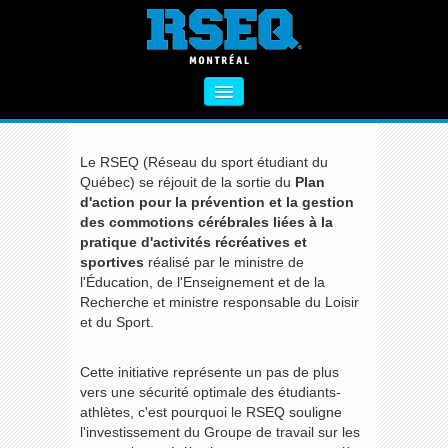
PRÉVENTION DES COMMOTIONS CÉRÉBRALES
Publiée le 12 janvier 2016 par Marie-Claude
Miousse
À PROPOS
Le RSEQ (Réseau du sport étudiant du
SECTEUR PRIMAIRE
Québec) se réjouit de la sortie du
Plan
d'action pour la prévention et la gestion
SECTEUR SECONDAIRE
des commotions cérébrales liées à la
pratique d'activités récréatives et
VIE SAINE
sportives
réalisé par le ministre de
l'Éducation, de l'Enseignement et de la
FORMATIONS
Recherche et ministre responsable du Loisir
et du Sport.
ACTIVITÉS COMPLÉMENTAIRES
NOUS CONTACTER
Cette initiative représente un pas de plus
vers une sécurité optimale des étudiants-
athlètes, c'est pourquoi le RSEQ souligne
l'investissement du Groupe de travail sur les