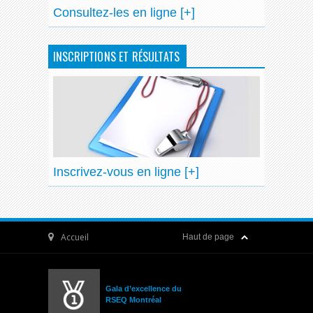
Consultez-les en ligne [+]
INSCRIPTIONS ET RÉSULTATS
Inscrivez-vous en ligne [+]
Accueil
Haut de page
Gala d’excellence du
RSEQ Montréal