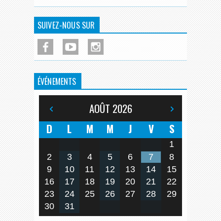
SUIVEZ-NOUS SUR
ÉVÉNEMENTS
AOÛT
2026
D
L
M
M
J
V
S
1
2
3
4
5
6
7
8
9
10
11
12
13
14
15
16
17
18
19
20
21
22
23
24
25
26
27
28
29
30
31