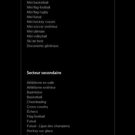
Mini basketball
Mini flag-football
Mini flag-rugby
Mini futsal
Mini hockey cosom
Mini soccer extérieur
Mini ultimate
Mini volleyball
Ski de fond
Documents généraux
Secteur secondaire
Athlétisme en salle
Athlétisme extérieur
Badminton
Basketball
Cheerleading
Cross-country
Échecs
Flag-football
Futsal
Futsal - Ligue des champions
Hockey sur glace