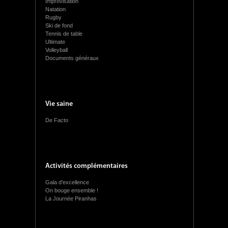
Improvisation
Natation
Rugby
Ski de fond
Tennis de table
Ultimate
Volleyball
Documents généraux
Vie saine
De Facto
Activités complémentaires
Gala d'excellence
On bouge ensemble !
La Journée Piranhas