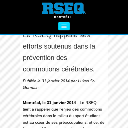
RSEQ - PRÉVENTION DES COMMOTIONS
CÉRÉBRALES
Le RSEQ rappelle ses
À PROPOS
efforts soutenus dans la
SECTEUR PRIMAIRE
prévention des
SECTEUR SECONDAIRE
commotions cérébrales.
VIE SAINE
Publiée le 31 janvier 2014 par Lukas St-
FORMATIONS
Germain
ACTIVITÉS COMPLÉMENTAIRES
Montréal, le 31 janvier 2014
- Le RSEQ
NOUS CONTACTER
tient à rappeler que l’enjeu des commotions
cérébrales dans le milieu du sport étudiant
est au cœur de ses préoccupations, et ce, de